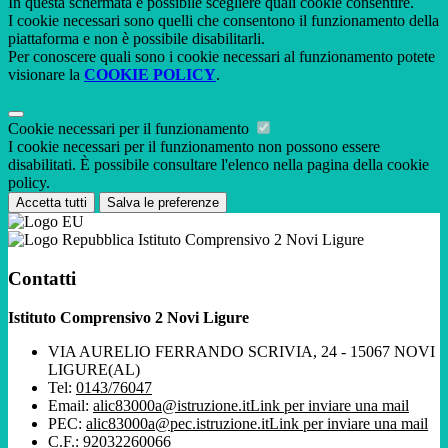
In questa schermata è possibile scegliere quali cookie consentire.
I cookie necessari sono quelli che consentono il funzionamento della
piattaforma e non è possibile disabilitarli.
Per conoscere quali sono i cookie necessari al funzionamento potete
visionare la
COOKIE POLICY
.
Cookie necessari per il funzionamento
I cookie necessari per il funzionamento non possono essere
disabilitati. È possibile consultare l'elenco nella pagina della cookie
policy.
Accetta tutti
Salva le preferenze
Istituto Comprensivo 2 Novi Ligure
Contatti
Istituto Comprensivo 2 Novi Ligure
VIA AURELIO FERRANDO SCRIVIA, 24 - 15067 NOVI
LIGURE(AL)
Tel:
0143/76047
Email:
alic83000a@istruzione.it
Link per inviare una mail
PEC:
alic83000a@pec.istruzione.it
Link per inviare una mail
C.F.: 92032260066