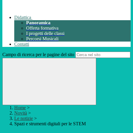
Didattica
Panoramica
Offerta formativa
I progetti delle classi
Percorsi Musicali
Contatti
Campo di ricerca per le pagine del sito
Home
>
Novità
>
Le notizie
>
Spazi e strumenti digitali per le STEM