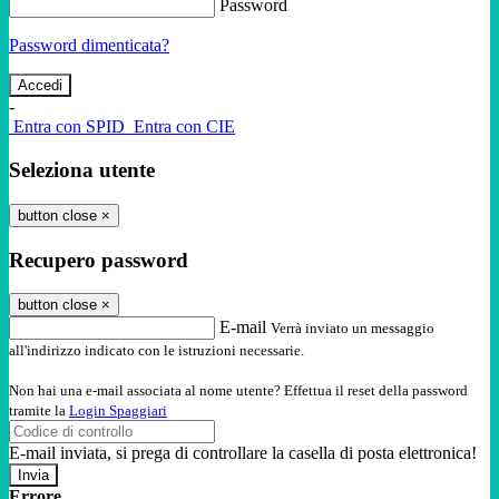
Password
Password dimenticata?
-
Entra con SPID
Entra con CIE
Seleziona utente
button close
×
Recupero password
button close
×
E-mail
Verrà inviato un messaggio
all'indirizzo indicato con le istruzioni necessarie.
Non hai una e-mail associata al nome utente? Effettua il reset della password
tramite la
Login Spaggiari
E-mail inviata, si prega di controllare la casella di posta elettronica!
Errore