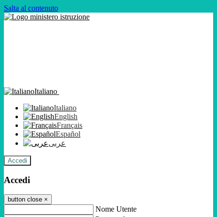
Salta al contenuto
Italiano
Italiano
English
Français
Español
عربى
Accedi
Accedi
button close
×
Nome Utente