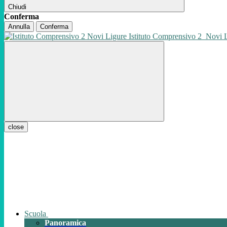
Chiudi
Conferma
Annulla
Conferma
Istituto Comprensivo 2
Novi 
close
Scuola
Panoramica