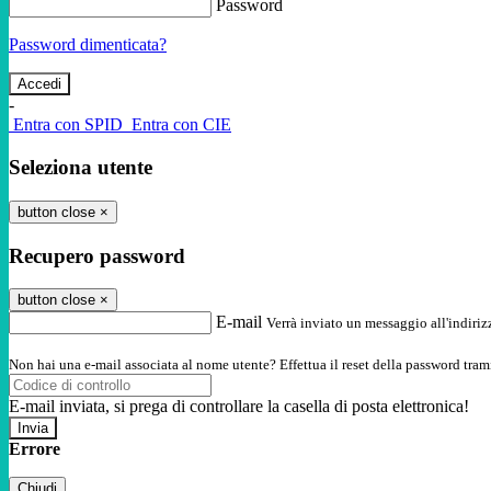
Password
Password dimenticata?
-
Entra con SPID
Entra con CIE
Seleziona utente
button close
×
Recupero password
button close
×
E-mail
Verrà inviato un messaggio all'indirizz
Non hai una e-mail associata al nome utente? Effettua il reset della password tram
E-mail inviata, si prega di controllare la casella di posta elettronica!
Errore
Chiudi