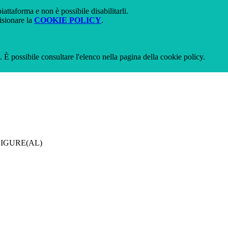
attaforma e non è possibile disabilitarli.
isionare la
COOKIE POLICY
.
 È possibile consultare l'elenco nella pagina della cookie policy.
LIGURE(AL)