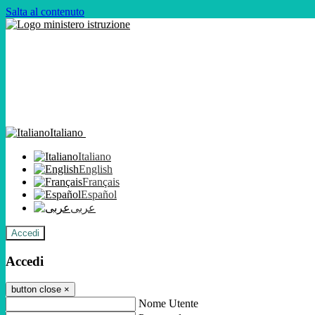
Salta al contenuto
Italiano
Italiano
English
Français
Español
عربى
Accedi
Accedi
button close
×
Nome Utente