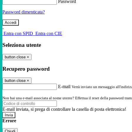
Password
Password dimenticata?
-
Entra con SPID
Entra con CIE
Seleziona utente
button close
×
Recupero password
button close
×
E-mail
Verrà inviato un messaggio all'indirizz
Non hai una e-mail associata al nome utente? Effettua il reset della password tram
E-mail inviata, si prega di controllare la casella di posta elettronica!
Errore
Chiudi