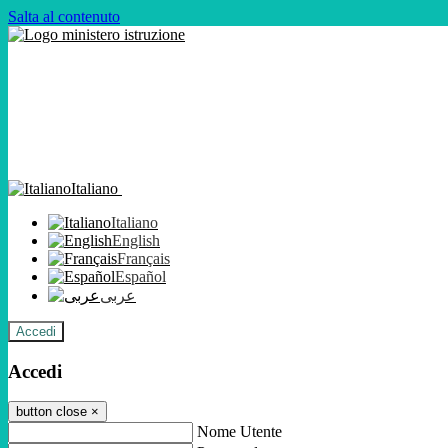
Salta al contenuto
Italiano
Italiano
English
Français
Español
عربى
Accedi
Accedi
button close
×
Nome Utente