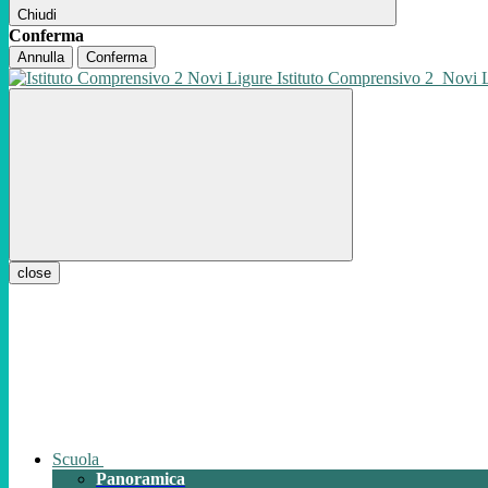
Chiudi
Conferma
Annulla
Conferma
Istituto Comprensivo 2
Novi 
close
Scuola
Panoramica