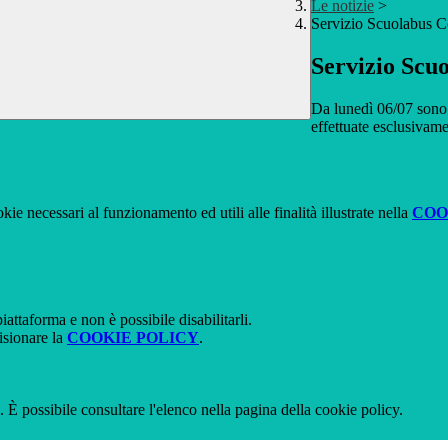
Le notizie
>
Servizio Scuolabus 
Servizio Scu
Da lunedì 06/07 sono a
effettuate esclusivam
kie necessari al funzionamento ed utili alle finalità illustrate nella
COO
attaforma e non è possibile disabilitarli.
isionare la
COOKIE POLICY
.
 È possibile consultare l'elenco nella pagina della cookie policy.