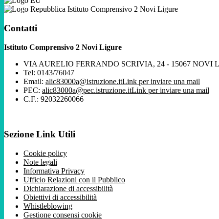
Istituto Comprensivo 2 Novi Ligure
Contatti
Istituto Comprensivo 2 Novi Ligure
VIA AURELIO FERRANDO SCRIVIA, 24 - 15067 NOVI 
Tel:
0143/76047
Email:
alic83000a@istruzione.it
Link per inviare una mail
PEC:
alic83000a@pec.istruzione.it
Link per inviare una mail
C.F.: 92032260066
Sezione Link Utili
Cookie policy
Note legali
Informativa Privacy
Ufficio Relazioni con il Pubblico
Dichiarazione di accessibilità
Obiettivi di accessibilità
Whistleblowing
Gestione consensi cookie