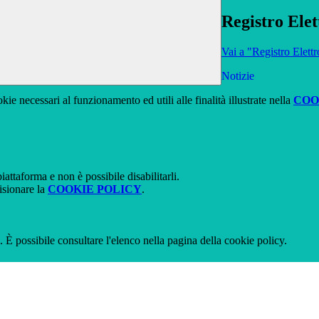
Registro Elet
Vai a "Registro Elett
Notizie
kie necessari al funzionamento ed utili alle finalità illustrate nella
COO
attaforma e non è possibile disabilitarli.
isionare la
COOKIE POLICY
.
 È possibile consultare l'elenco nella pagina della cookie policy.