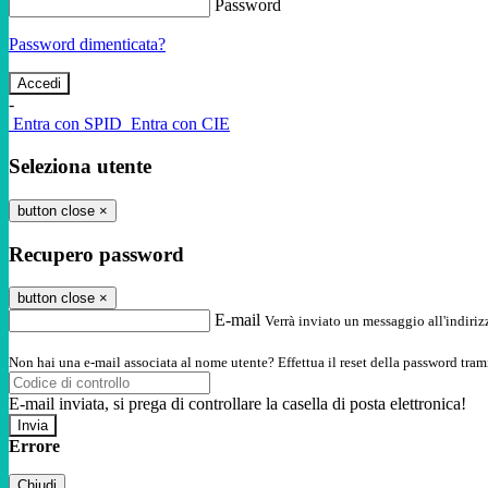
Password
Password dimenticata?
-
Entra con SPID
Entra con CIE
Seleziona utente
button close
×
Recupero password
button close
×
E-mail
Verrà inviato un messaggio all'indirizz
Non hai una e-mail associata al nome utente? Effettua il reset della password tram
E-mail inviata, si prega di controllare la casella di posta elettronica!
Errore
Chiudi