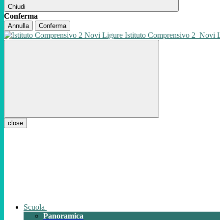
Chiudi
Conferma
Annulla
Conferma
Istituto Comprensivo 2
Novi 
close
Scuola
Panoramica