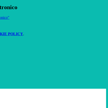
tronico
ronico"
KIE POLICY
.