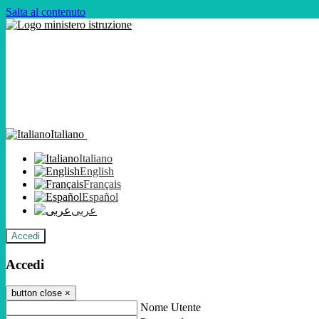
Salta al contenuto
Italiano
Italiano
English
Français
Español
عربى
Accedi
Accedi
button close
×
Nome Utente