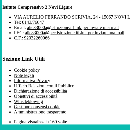
Istituto Comprensivo 2 Novi Ligure
VIA AURELIO FERRANDO SCRIVIA, 24 - 15067 NOVI 
Tel:
0143/76047
Email:
alic83000a@istruzione.it
Link per inviare una mail
PEC:
alic83000a@pec.istruzione.it
Link per inviare una mail
C.F.: 92032260066
Sezione Link Utili
Cookie policy
Note legali
Informativa Privacy
Ufficio Relazioni con il Pubblico
Dichiarazione di accessibilità
Obiettivi di accessibilità
Whistleblowing
Gestione consensi cookie
Amministrazione trasparente
Pagina visualizzata
169
volte