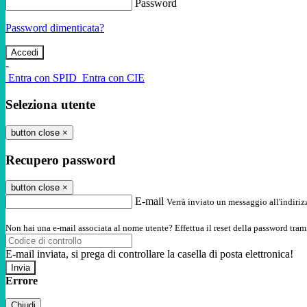
Password
Password dimenticata?
-
Entra con SPID
Entra con CIE
Seleziona utente
button close
×
Recupero password
button close
×
E-mail
Verrà inviato un messaggio all'indirizz
Non hai una e-mail associata al nome utente? Effettua il reset della password tram
E-mail inviata, si prega di controllare la casella di posta elettronica!
Errore
Chiudi