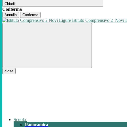
Chiudi
Conferma
Annulla
Conferma
Istituto Comprensivo 2
Novi 
close
Scuola
Panoramica