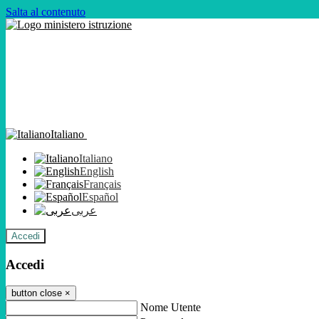
Salta al contenuto
Italiano
Italiano
English
Français
Español
عربى
Accedi
Accedi
button close
×
Nome Utente