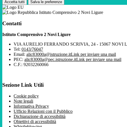
Accetta tutti
Salva le preferenze
Istituto Comprensivo 2 Novi Ligure
Contatti
Istituto Comprensivo 2 Novi Ligure
VIA AURELIO FERRANDO SCRIVIA, 24 - 15067 NOVI 
Tel:
0143/76047
Email:
alic83000a@istruzione.it
Link per inviare una mail
PEC:
alic83000a@pec.istruzione.it
Link per inviare una mail
C.F.: 92032260066
Sezione Link Utili
Cookie policy
Note legali
Informativa Privacy
Ufficio Relazioni con il Pubblico
Dichiarazione di accessibilità
Obiettivi di accessibilità
Whistleblowing