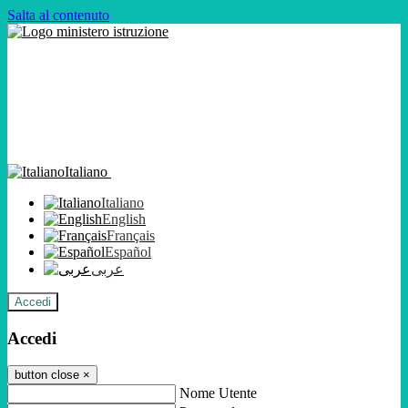
Salta al contenuto
Italiano
Italiano
English
Français
Español
عربى
Accedi
Accedi
button close
×
Nome Utente