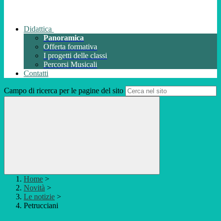
Didattica
Panoramica
Offerta formativa
I progetti delle classi
Percorsi Musicali
Contatti
Campo di ricerca per le pagine del sito
Home
>
Novità
>
Le notizie
>
Petrucciani