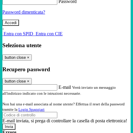
Password
Password dimenticata?
-
Entra con SPID
Entra con CIE
Seleziona utente
button close
×
Recupero password
button close
×
E-mail
Verrà inviato un messaggio
all'indirizzo indicato con le istruzioni necessarie.
Non hai una e-mail associata al nome utente? Effettua il reset della password
tramite la
Login Spaggiari
E-mail inviata, si prega di controllare la casella di posta elettronica!
Errore