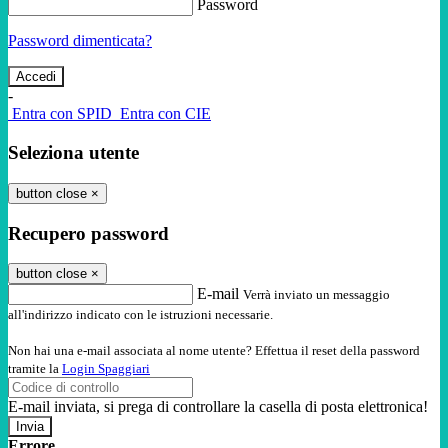
Password
Password dimenticata?
-
Entra con SPID
Entra con CIE
Seleziona utente
button close
×
Recupero password
button close
×
E-mail
Verrà inviato un messaggio
all'indirizzo indicato con le istruzioni necessarie.
Non hai una e-mail associata al nome utente? Effettua il reset della password
tramite la
Login Spaggiari
E-mail inviata, si prega di controllare la casella di posta elettronica!
Errore