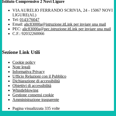
Istituto Comprensivo 2 Novi Ligure
VIA AURELIO FERRANDO SCRIVIA, 24 - 15067 NOVI
LIGURE(AL)
Tel:
0143/76047
Email:
alic83000a@istruzione.it
Link per inviare una mail
PEC:
alic83000a@pec.istruzione.it
Link per inviare una mail
C.F.: 92032260066
Sezione Link Utili
Cookie policy
Note legali
Informativa Privacy
Ufficio Relazioni con il Pubblico
Dichiarazione di accessibilità
Obiettivi di accessibilità
Whistleblowing
Gestione consensi cookie
Amministrazione trasparente
Pagina visualizzata
335
volte