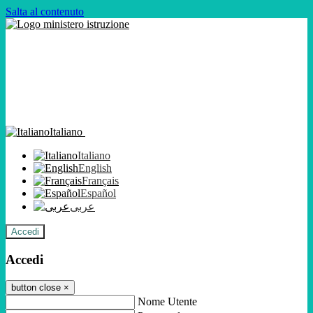
Salta al contenuto
Italiano
Italiano
English
Français
Español
عربى
Accedi
Accedi
button close
×
Nome Utente