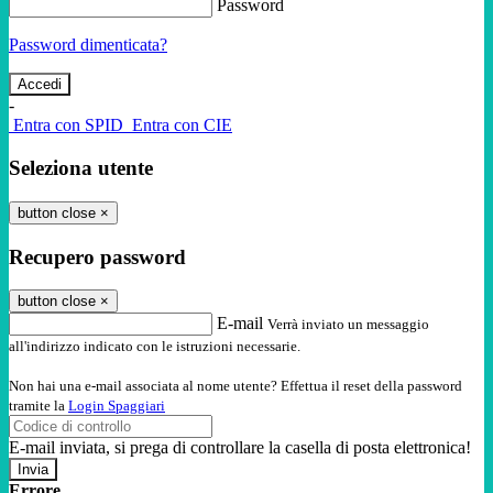
Password
Password dimenticata?
-
Entra con SPID
Entra con CIE
Seleziona utente
button close
×
Recupero password
button close
×
E-mail
Verrà inviato un messaggio
all'indirizzo indicato con le istruzioni necessarie.
Non hai una e-mail associata al nome utente? Effettua il reset della password
tramite la
Login Spaggiari
E-mail inviata, si prega di controllare la casella di posta elettronica!
Errore