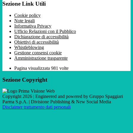
Sezione Link Utili
Cookie policy
Note legali
Informativa Privacy
Ufficio Relazioni con il Pubblico
Dichiarazione di accessibilità
Obiettivi di accessibilità
Whistleblowing
Gestione consensi cookie
Amministrazione trasparente
Pagina visualizzata
981
volte
Sezione Copyright
Copyright 2026 | Engineered and powered by Gruppo Spaggiari
Parma S.p.A. | Divisione Publishing & New Social Media
Disclaimer trattamento dati personali