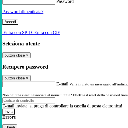
Password
Password dimenticata?
-
Entra con SPID
Entra con CIE
Seleziona utente
button close
×
Recupero password
button close
×
E-mail
Verrà inviato un messaggio all'indirizz
Non hai una e-mail associata al nome utente? Effettua il reset della password tram
E-mail inviata, si prega di controllare la casella di posta elettronica!
Errore
Chiudi