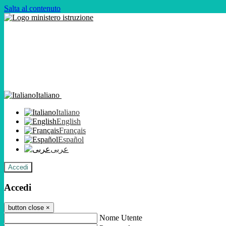
Salta al contenuto
Italiano
Italiano
English
Français
Español
عربى
Accedi
Accedi
button close
×
Nome Utente