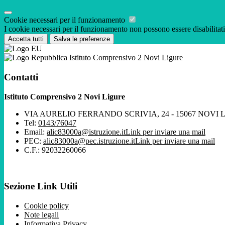
Cookie necessari per il funzionamento
I cookie necessari per il funzionamento non possono essere disabilitati.
Accetta tutti
Salva le preferenze
Istituto Comprensivo 2 Novi Ligure
Contatti
Istituto Comprensivo 2 Novi Ligure
VIA AURELIO FERRANDO SCRIVIA, 24 - 15067 NOVI 
Tel:
0143/76047
Email:
alic83000a@istruzione.it
Link per inviare una mail
PEC:
alic83000a@pec.istruzione.it
Link per inviare una mail
C.F.: 92032260066
Sezione Link Utili
Cookie policy
Note legali
Informativa Privacy