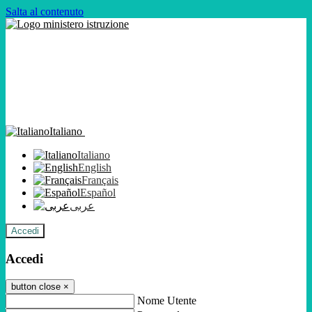
Salta al contenuto
Italiano
Italiano
English
Français
Español
عربى
Accedi
Accedi
button close
×
Nome Utente