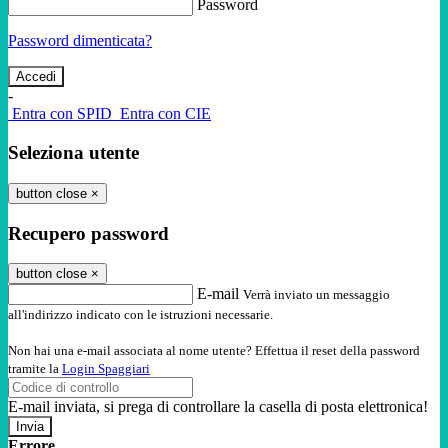
Password
Password dimenticata?
-
Entra con SPID
Entra con CIE
Seleziona utente
button close
×
Recupero password
button close
×
E-mail
Verrà inviato un messaggio
all'indirizzo indicato con le istruzioni necessarie.
Non hai una e-mail associata al nome utente? Effettua il reset della password
tramite la
Login Spaggiari
E-mail inviata, si prega di controllare la casella di posta elettronica!
Errore