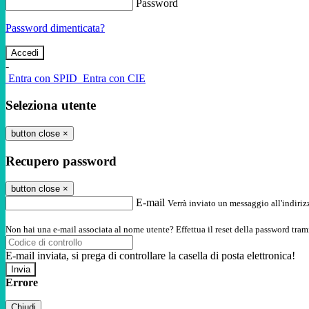
Password
Password dimenticata?
-
Entra con SPID
Entra con CIE
Seleziona utente
button close
×
Recupero password
button close
×
E-mail
Verrà inviato un messaggio all'indirizz
Non hai una e-mail associata al nome utente? Effettua il reset della password tram
E-mail inviata, si prega di controllare la casella di posta elettronica!
Errore
Chiudi