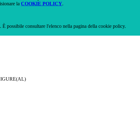
isionare la
COOKIE POLICY
.
 È possibile consultare l'elenco nella pagina della cookie policy.
LIGURE(AL)