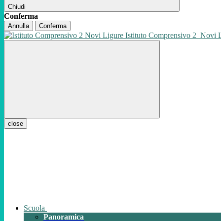
Chiudi
Conferma
Annulla
Conferma
Istituto Comprensivo 2
Novi 
close
Scuola
Panoramica