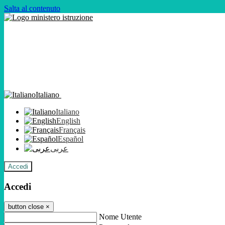
Salta al contenuto
Italiano
Italiano
English
Français
Español
عربى
Accedi
Accedi
button close
×
Nome Utente