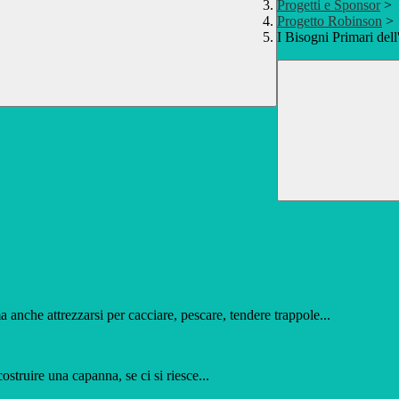
Progetti e Sponsor
>
Progetto Robinson
>
I Bisogni Primari de
anche attrezzarsi per cacciare, pescare, tendere trappole...
ruire una capanna, se ci si riesce...