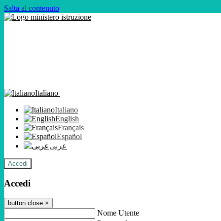
Salta al contenuto
Italiano
Italiano
English
Français
Español
عربى
Accedi
Accedi
button close
×
Nome Utente