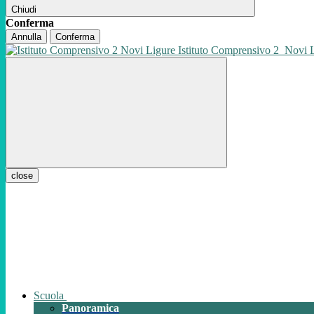
Chiudi
Conferma
Annulla
Conferma
Istituto Comprensivo 2
Novi 
close
Scuola
Panoramica