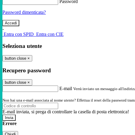
Password
Password dimenticata?
-
Entra con SPID
Entra con CIE
Seleziona utente
button close
×
Recupero password
button close
×
E-mail
Verrà inviato un messaggio all'indirizz
Non hai una e-mail associata al nome utente? Effettua il reset della password tram
E-mail inviata, si prega di controllare la casella di posta elettronica!
Errore
Chiudi