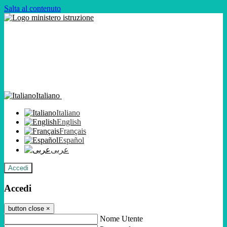
Salta al contenuto
Italiano
Italiano
English
Français
Español
عربى
Accedi
Accedi
button close
×
Nome Utente