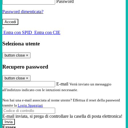
Password
Password dimenticata?
-
Entra con SPID
Entra con CIE
Seleziona utente
button close
×
Recupero password
button close
×
E-mail
Verrà inviato un messaggio
all'indirizzo indicato con le istruzioni necessarie.
Non hai una e-mail associata al nome utente? Effettua il reset della password
tramite la
Login Spaggiari
E-mail inviata, si prega di controllare la casella di posta elettronica!
Errore