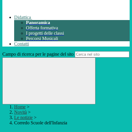
Didattica
Panoramica
Offerta formativa
I progetti delle classi
Percorsi Musicali
Contatti
Campo di ricerca per le pagine del sito
Home
>
Novità
>
Le notizie
>
Corredo Scuole dell'Infanzia