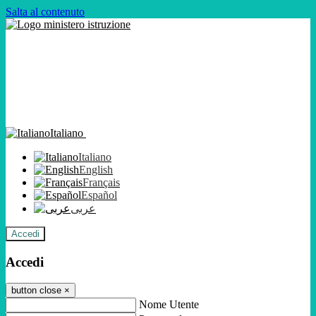
Salta al contenuto
Italiano
Italiano
English
Français
Español
عربى
Accedi
Accedi
button close
×
Nome Utente