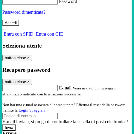
Password
Password dimenticata?
-
Entra con SPID
Entra con CIE
Seleziona utente
button close
×
Recupero password
button close
×
E-mail
Verrà inviato un messaggio
all'indirizzo indicato con le istruzioni necessarie.
Non hai una e-mail associata al nome utente? Effettua il reset della password
tramite la
Login Spaggiari
E-mail inviata, si prega di controllare la casella di posta elettronica!
Errore