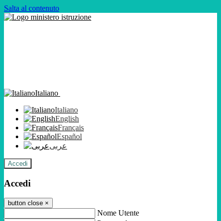
Salta al contenuto
Italiano
Italiano
English
Français
Español
عربى
Accedi
Accedi
button close
×
Nome Utente