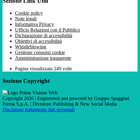
Sezione Link Utili
Cookie policy
Note legali
Informativa Privacy
Ufficio Relazioni con il Pubblico
Dichiarazione di accessibilità
Obiettivi di accessibilità
Whistleblowing
Gestione consensi cookie
Amministrazione trasparente
Pagina visualizzata
249
volte
Sezione Copyright
Copyright 2026 | Engineered and powered by Gruppo Spaggiari
Parma S.p.A. | Divisione Publishing & New Social Media
Disclaimer trattamento dati personali