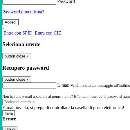
Password
Password dimenticata?
-
Entra con SPID
Entra con CIE
Seleziona utente
button close
×
Recupero password
button close
×
E-mail
Verrà inviato un messaggio all'indirizz
Non hai una e-mail associata al nome utente? Effettua il reset della password tram
E-mail inviata, si prega di controllare la casella di posta elettronica!
Errore
Chiudi