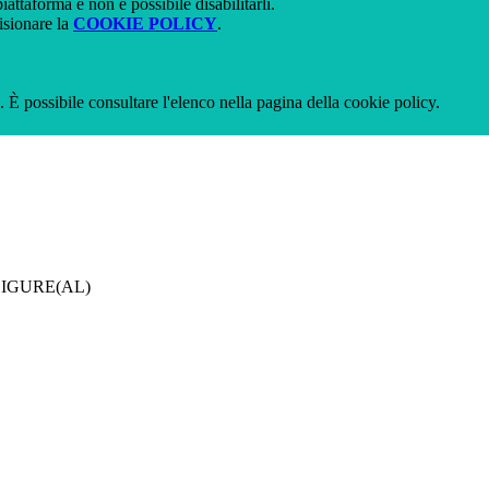
attaforma e non è possibile disabilitarli.
isionare la
COOKIE POLICY
.
 È possibile consultare l'elenco nella pagina della cookie policy.
LIGURE(AL)