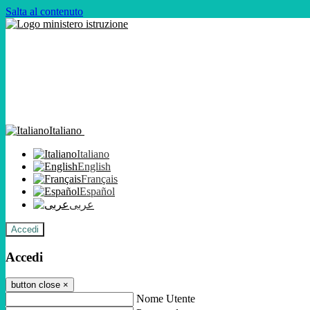
Salta al contenuto
Italiano
Italiano
English
Français
Español
عربى
Accedi
Accedi
button close
×
Nome Utente