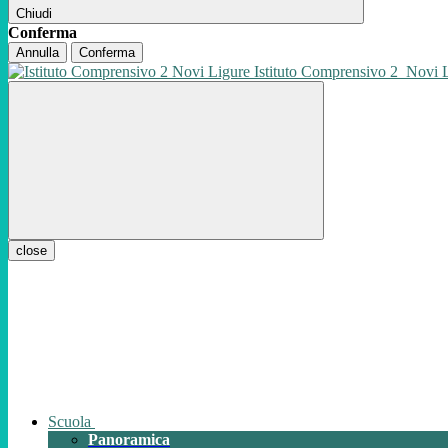
Chiudi
Conferma
Annulla
Conferma
Istituto Comprensivo 2
Novi 
close
Scuola
Panoramica