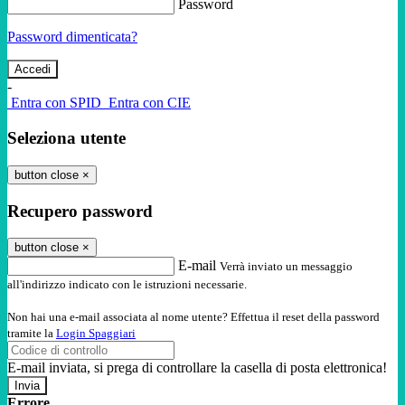
Password
Password dimenticata?
-
Entra con SPID
Entra con CIE
Seleziona utente
button close
×
Recupero password
button close
×
E-mail
Verrà inviato un messaggio
all'indirizzo indicato con le istruzioni necessarie.
Non hai una e-mail associata al nome utente? Effettua il reset della password
tramite la
Login Spaggiari
E-mail inviata, si prega di controllare la casella di posta elettronica!
Errore