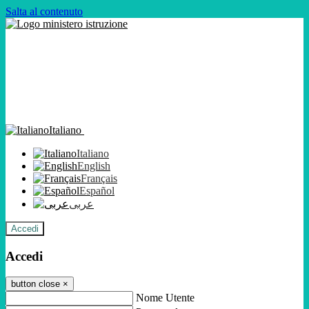
Salta al contenuto
Italiano
Italiano
English
Français
Español
عربى
Accedi
Accedi
button close
×
Nome Utente