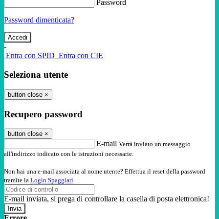
Password
Password dimenticata?
-
Entra con SPID
Entra con CIE
Seleziona utente
button close
×
Recupero password
button close
×
E-mail
Verrà inviato un messaggio
all'indirizzo indicato con le istruzioni necessarie.
Non hai una e-mail associata al nome utente? Effettua il reset della password
tramite la
Login Spaggiari
E-mail inviata, si prega di controllare la casella di posta elettronica!
Errore