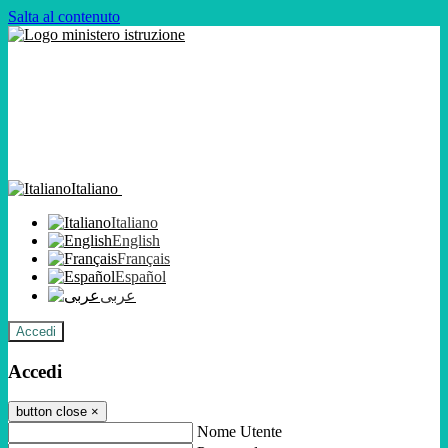
Salta al contenuto
Italiano
Italiano
English
Français
Español
عربى
Accedi
Accedi
button close
×
Nome Utente