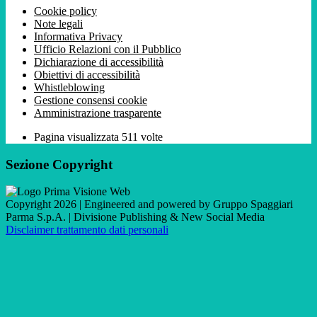
Cookie policy
Note legali
Informativa Privacy
Ufficio Relazioni con il Pubblico
Dichiarazione di accessibilità
Obiettivi di accessibilità
Whistleblowing
Gestione consensi cookie
Amministrazione trasparente
Pagina visualizzata
511
volte
Sezione Copyright
Copyright 2026 | Engineered and powered by Gruppo Spaggiari
Parma S.p.A. | Divisione Publishing & New Social Media
Disclaimer trattamento dati personali