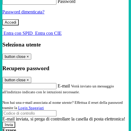
Password
Password dimenticata?
-
Entra con SPID
Entra con CIE
Seleziona utente
button close
×
Recupero password
button close
×
E-mail
Verrà inviato un messaggio
all'indirizzo indicato con le istruzioni necessarie.
Non hai una e-mail associata al nome utente? Effettua il reset della password
tramite la
Login Spaggiari
E-mail inviata, si prega di controllare la casella di posta elettronica!
Errore