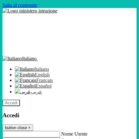
Salta al contenuto
Italiano
Italiano
English
Français
Español
عربى
Accedi
Accedi
button close
×
Nome Utente