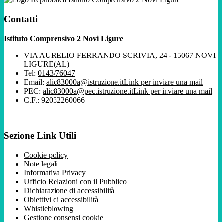
Contatti
Istituto Comprensivo 2 Novi Ligure
VIA AURELIO FERRANDO SCRIVIA, 24 - 15067 NOVI
LIGURE(AL)
Tel:
0143/76047
Email:
alic83000a@istruzione.it
Link per inviare una mail
PEC:
alic83000a@pec.istruzione.it
Link per inviare una mail
C.F.: 92032260066
Sezione Link Utili
Cookie policy
Note legali
Informativa Privacy
Ufficio Relazioni con il Pubblico
Dichiarazione di accessibilità
Obiettivi di accessibilità
Whistleblowing
Gestione consensi cookie