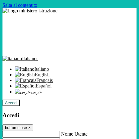
Salta al contenuto
Italiano
Italiano
English
Français
Español
عربى
Accedi
Accedi
button close
×
Nome Utente