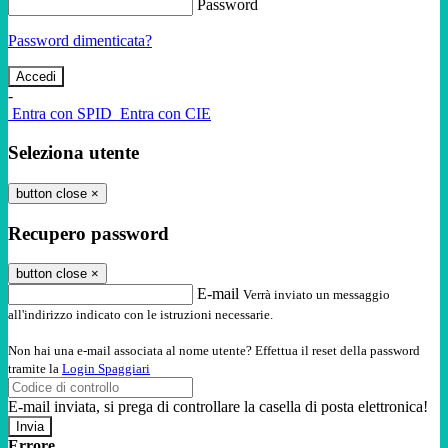
Password
Password dimenticata?
-
Entra con SPID
Entra con CIE
Seleziona utente
button close
×
Recupero password
button close
×
E-mail
Verrà inviato un messaggio
all'indirizzo indicato con le istruzioni necessarie.
Non hai una e-mail associata al nome utente? Effettua il reset della password
tramite la
Login Spaggiari
E-mail inviata, si prega di controllare la casella di posta elettronica!
Errore