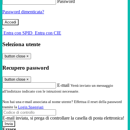
Password
Password dimenticata?
-
Entra con SPID
Entra con CIE
Seleziona utente
button close
×
Recupero password
button close
×
E-mail
Verrà inviato un messaggio
all'indirizzo indicato con le istruzioni necessarie.
Non hai una e-mail associata al nome utente? Effettua il reset della password
tramite la
Login Spaggiari
E-mail inviata, si prega di controllare la casella di posta elettronica!
Errore