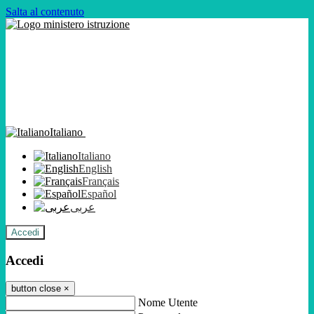
Salta al contenuto
Italiano
Italiano
English
Français
Español
عربى
Accedi
Accedi
button close
×
Nome Utente