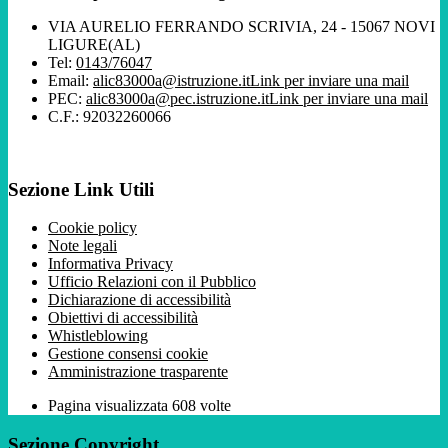
VIA AURELIO FERRANDO SCRIVIA, 24 - 15067 NOVI
LIGURE(AL)
Tel:
0143/76047
Email:
alic83000a@istruzione.it
Link per inviare una mail
PEC:
alic83000a@pec.istruzione.it
Link per inviare una mail
C.F.: 92032260066
Sezione Link Utili
Cookie policy
Note legali
Informativa Privacy
Ufficio Relazioni con il Pubblico
Dichiarazione di accessibilità
Obiettivi di accessibilità
Whistleblowing
Gestione consensi cookie
Amministrazione trasparente
Pagina visualizzata
608
volte
Sezione Copyright