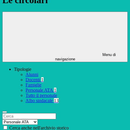
Menu di
navigazione
Tipologie
Alunni
Docenti
1
Famiglie
Personale ATA
1
Tutto il personale
Albo sindacale
13
Cerca anche nell'archivio storico