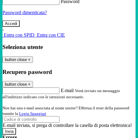
Password
Password dimenticata?
-
Entra con SPID
Entra con CIE
Seleziona utente
button close
×
Recupero password
button close
×
E-mail
Verrà inviato un messaggio
all'indirizzo indicato con le istruzioni necessarie.
Non hai una e-mail associata al nome utente? Effettua il reset della password
tramite la
Login Spaggiari
E-mail inviata, si prega di controllare la casella di posta elettronica!
Errore