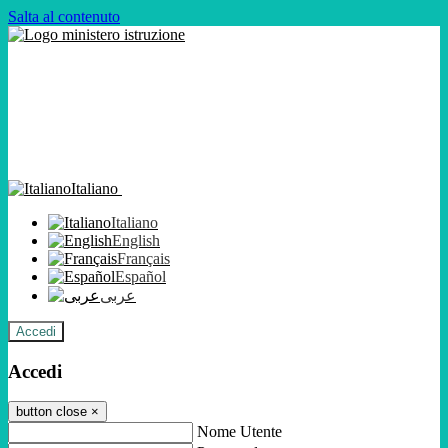
Salta al contenuto
Italiano
Italiano
English
Français
Español
عربى
Accedi
Accedi
button close
×
Nome Utente