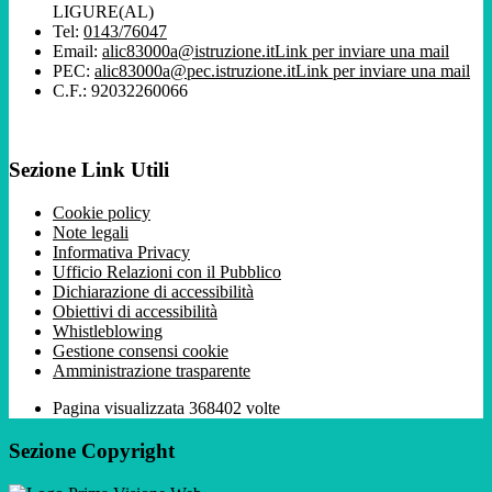
LIGURE(AL)
Tel:
0143/76047
Email:
alic83000a@istruzione.it
Link per inviare una mail
PEC:
alic83000a@pec.istruzione.it
Link per inviare una mail
C.F.: 92032260066
Sezione Link Utili
Cookie policy
Note legali
Informativa Privacy
Ufficio Relazioni con il Pubblico
Dichiarazione di accessibilità
Obiettivi di accessibilità
Whistleblowing
Gestione consensi cookie
Amministrazione trasparente
Pagina visualizzata
368402
volte
Sezione Copyright