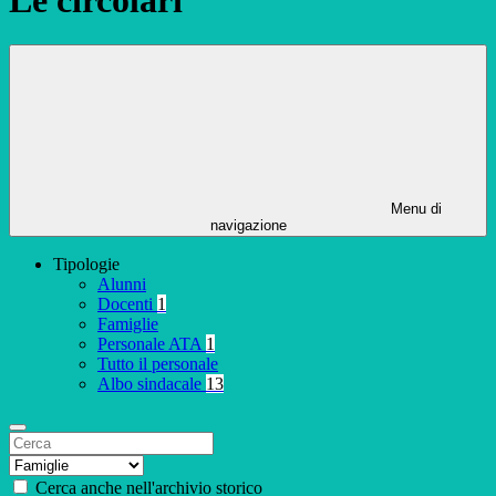
Menu di
navigazione
Tipologie
Alunni
Docenti
1
Famiglie
Personale ATA
1
Tutto il personale
Albo sindacale
13
Cerca anche nell'archivio storico