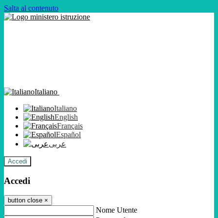
Salta al contenuto
Italiano
Italiano
English
Français
Español
عربى
Accedi
Accedi
button close
×
Nome Utente