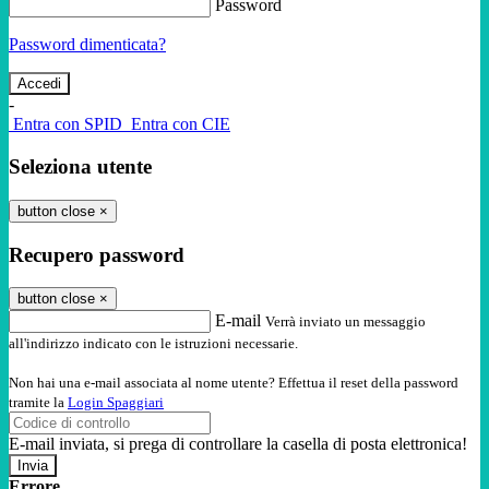
Password
Password dimenticata?
-
Entra con SPID
Entra con CIE
Seleziona utente
button close
×
Recupero password
button close
×
E-mail
Verrà inviato un messaggio
all'indirizzo indicato con le istruzioni necessarie.
Non hai una e-mail associata al nome utente? Effettua il reset della password
tramite la
Login Spaggiari
E-mail inviata, si prega di controllare la casella di posta elettronica!
Errore