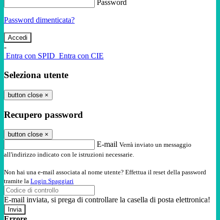
Password
Password dimenticata?
-
Entra con SPID
Entra con CIE
Seleziona utente
button close
×
Recupero password
button close
×
E-mail
Verrà inviato un messaggio
all'indirizzo indicato con le istruzioni necessarie.
Non hai una e-mail associata al nome utente? Effettua il reset della password
tramite la
Login Spaggiari
E-mail inviata, si prega di controllare la casella di posta elettronica!
Errore