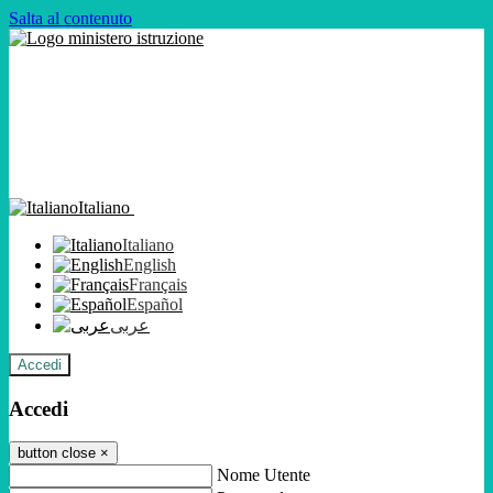
Salta al contenuto
Italiano
Italiano
English
Français
Español
عربى
Accedi
Accedi
button close
×
Nome Utente