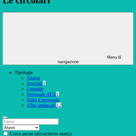
Menu di
navigazione
Tipologie
Alunni
Docenti
1
Famiglie
Personale ATA
1
Tutto il personale
Albo sindacale
12
Cerca anche nell'archivio storico