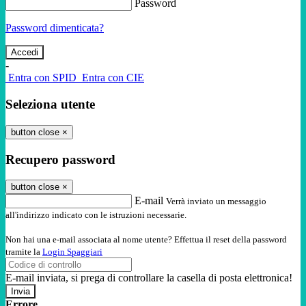
Password
Password dimenticata?
-
Entra con SPID
Entra con CIE
Seleziona utente
button close
×
Recupero password
button close
×
E-mail
Verrà inviato un messaggio
all'indirizzo indicato con le istruzioni necessarie.
Non hai una e-mail associata al nome utente? Effettua il reset della password
tramite la
Login Spaggiari
E-mail inviata, si prega di controllare la casella di posta elettronica!
Errore