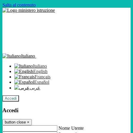
Salta al contenuto
Italiano
Italiano
English
Français
Español
عربى
Accedi
Accedi
button close
×
Nome Utente