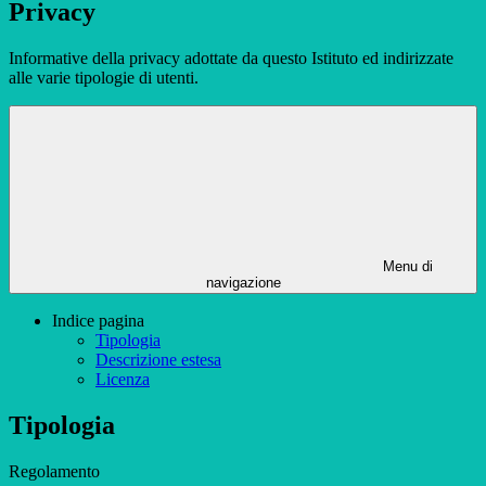
Privacy
Informative della privacy adottate da questo Istituto ed indirizzate
alle varie tipologie di utenti.
Menu di
navigazione
Indice pagina
Tipologia
Descrizione estesa
Licenza
Tipologia
Regolamento