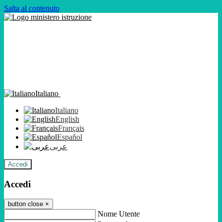
Salta al contenuto
Italiano
Italiano
English
Français
Español
عربى
Accedi
Accedi
button close
×
Nome Utente