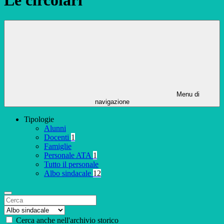
Menu di
navigazione
Tipologie
Alunni
Docenti
1
Famiglie
Personale ATA
1
Tutto il personale
Albo sindacale
12
Cerca anche nell'archivio storico