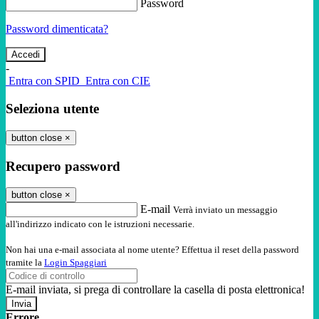
Password
Password dimenticata?
-
Entra con SPID
Entra con CIE
Seleziona utente
button close
×
Recupero password
button close
×
E-mail
Verrà inviato un messaggio
all'indirizzo indicato con le istruzioni necessarie.
Non hai una e-mail associata al nome utente? Effettua il reset della password
tramite la
Login Spaggiari
E-mail inviata, si prega di controllare la casella di posta elettronica!
Errore