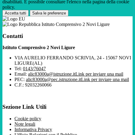
disabilitati. È possibile consultare l'elenco nella pagina della cookie
policy.
Accetta tutti
Salva le preferenze
Istituto Comprensivo 2 Novi Ligure
Contatti
Istituto Comprensivo 2 Novi Ligure
VIA AURELIO FERRANDO SCRIVIA, 24 - 15067 NOVI
LIGURE(AL)
Tel:
0143/76047
Email:
alic83000a@istruzione.it
Link per inviare una mail
PEC:
alic83000a@pec.istruzione.it
Link per inviare una mail
C.F.: 92032260066
Sezione Link Utili
Cookie policy
Note legali
Informativa Privacy
Ufficio Relazioni con il Pubblico