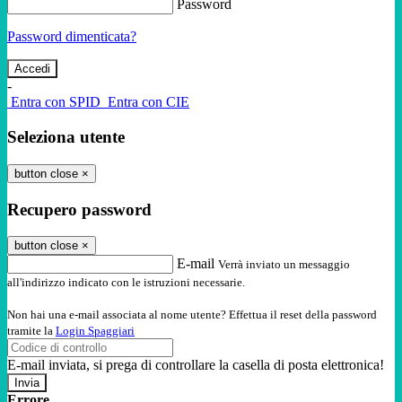
Password
Password dimenticata?
-
Entra con SPID
Entra con CIE
Seleziona utente
button close
×
Recupero password
button close
×
E-mail
Verrà inviato un messaggio
all'indirizzo indicato con le istruzioni necessarie.
Non hai una e-mail associata al nome utente? Effettua il reset della password
tramite la
Login Spaggiari
E-mail inviata, si prega di controllare la casella di posta elettronica!
Errore