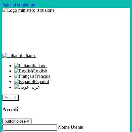
Salta al contenuto
Italiano
Italiano
English
Français
Español
عربى
Accedi
Accedi
button close
×
Nome Utente