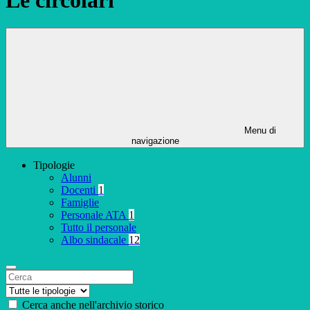
Menu di
navigazione
Tipologie
Alunni
Docenti
1
Famiglie
Personale ATA
1
Tutto il personale
Albo sindacale
12
Cerca anche nell'archivio storico