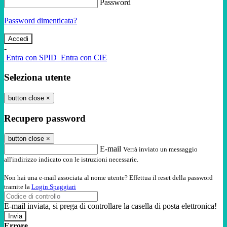
Password
Password dimenticata?
-
Entra con SPID
Entra con CIE
Seleziona utente
button close
×
Recupero password
button close
×
E-mail
Verrà inviato un messaggio
all'indirizzo indicato con le istruzioni necessarie.
Non hai una e-mail associata al nome utente? Effettua il reset della password
tramite la
Login Spaggiari
E-mail inviata, si prega di controllare la casella di posta elettronica!
Errore