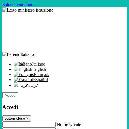
Salta al contenuto
Italiano
Italiano
English
Français
Español
عربى
Accedi
Accedi
button close
×
Nome Utente