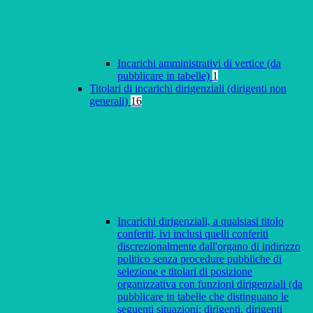
Incarichi amministrativi di vertice (da
pubblicare in tabelle)
1
Titolari di incarichi dirigenziali (dirigenti non
generali)
16
Incarichi dirigenziali, a qualsiasi titolo
conferiti, ivi inclusi quelli conferiti
discrezionalmente dall'organo di indirizzo
politico senza procedure pubbliche di
selezione e titolari di posizione
organizzativa con funzioni dirigenziali (da
pubblicare in tabelle che distinguano le
seguenti situazioni: dirigenti, dirigenti