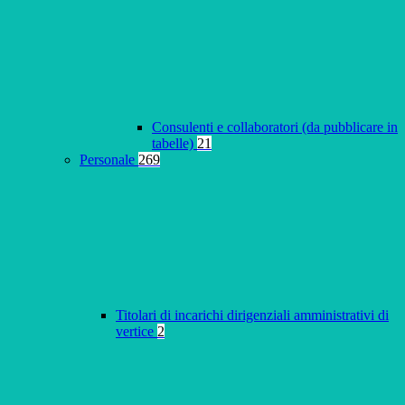
Consulenti e collaboratori (da pubblicare in
tabelle)
21
Personale
269
Titolari di incarichi dirigenziali amministrativi di
vertice
2