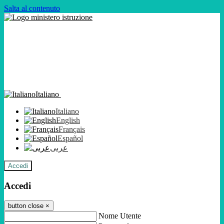
Salta al contenuto
Italiano
Italiano
English
Français
Español
عربى
Accedi
Accedi
button close
×
Nome Utente