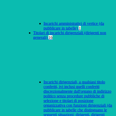
Incarichi amministrativi di vertice (da
pubblicare in tabelle)
1
Titolari di incarichi dirigenziali (dirigenti non
generali)
16
Incarichi dirigenziali, a qualsiasi titolo
conferiti, ivi inclusi quelli conferiti
discrezionalmente dall'organo di indirizzo
politico senza procedure pubbliche di
selezione e titolari di posizione
organizzativa con funzioni dirigenziali (da
pubblicare in tabelle che distinguano le
seguenti situazioni: dirigenti, dirigenti