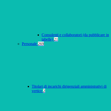
Consulenti e collaboratori (da pubblicare in
tabelle)
21
Personale
269
Titolari di incarichi dirigenziali amministrativi di
vertice
2