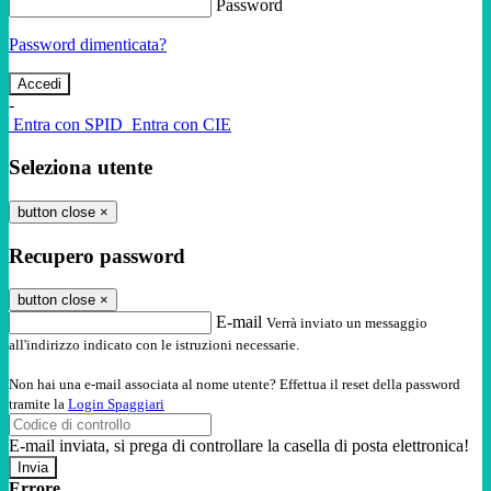
Password
Password dimenticata?
-
Entra con SPID
Entra con CIE
Seleziona utente
button close
×
Recupero password
button close
×
E-mail
Verrà inviato un messaggio
all'indirizzo indicato con le istruzioni necessarie.
Non hai una e-mail associata al nome utente? Effettua il reset della password
tramite la
Login Spaggiari
E-mail inviata, si prega di controllare la casella di posta elettronica!
Errore