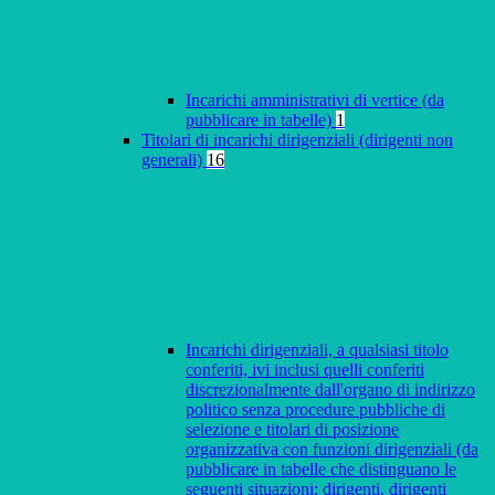
Incarichi amministrativi di vertice (da
pubblicare in tabelle)
1
Titolari di incarichi dirigenziali (dirigenti non
generali)
16
Incarichi dirigenziali, a qualsiasi titolo
conferiti, ivi inclusi quelli conferiti
discrezionalmente dall'organo di indirizzo
politico senza procedure pubbliche di
selezione e titolari di posizione
organizzativa con funzioni dirigenziali (da
pubblicare in tabelle che distinguano le
seguenti situazioni: dirigenti, dirigenti