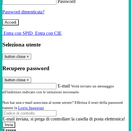
Password
Password dimenticata?
-
Entra con SPID
Entra con CIE
Seleziona utente
button close
×
Recupero password
button close
×
E-mail
Verrà inviato un messaggio
all'indirizzo indicato con le istruzioni necessarie.
Non hai una e-mail associata al nome utente? Effettua il reset della password
tramite la
Login Spaggiari
E-mail inviata, si prega di controllare la casella di posta elettronica!
Errore