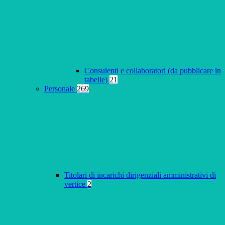
Consulenti e collaboratori (da pubblicare in
tabelle)
21
Personale
269
Titolari di incarichi dirigenziali amministrativi di
vertice
2