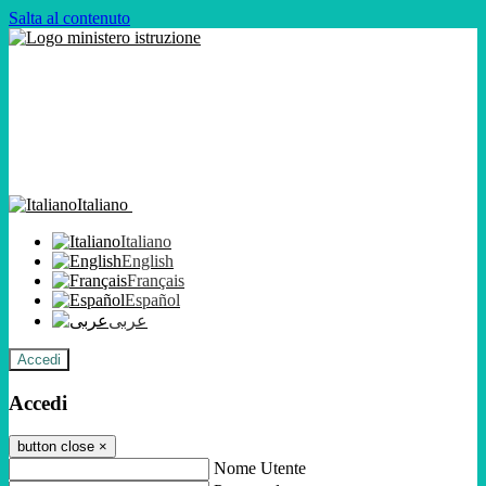
Salta al contenuto
Italiano
Italiano
English
Français
Español
عربى
Accedi
Accedi
button close
×
Nome Utente