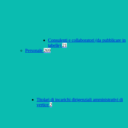
Consulenti e collaboratori (da pubblicare in
tabelle)
21
Personale
269
Titolari di incarichi dirigenziali amministrativi di
vertice
2