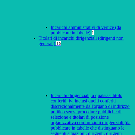
Incarichi amministrativi di vertice (da
pubblicare in tabelle)
1
Titolari di incarichi dirigenziali (dirigenti non
generali)
16
Incarichi dirigenziali, a qualsiasi titolo
conferiti, ivi inclusi quelli conferiti
discrezionalmente dall'organo di indirizzo
politico senza procedure pubbliche di
selezione e titolari di posizione
organizzativa con funzioni dirigenziali (da
pubblicare in tabelle che distinguano le
seguenti situazioni: dirigenti, dirigenti