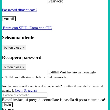
Password
Password dimenticata?
-
Entra con SPID
Entra con CIE
Seleziona utente
button close
×
Recupero password
button close
×
E-mail
Verrà inviato un messaggio
all'indirizzo indicato con le istruzioni necessarie.
Non hai una e-mail associata al nome utente? Effettua il reset della password
tramite la
Login Spaggiari
E-mail inviata, si prega di controllare la casella di posta elettronica!
Errore