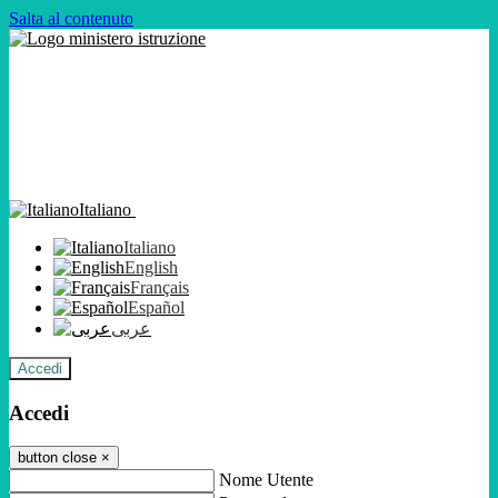
Salta al contenuto
Italiano
Italiano
English
Français
Español
عربى
Accedi
Accedi
button close
×
Nome Utente